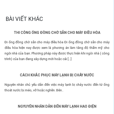
BÀI VIẾT KHÁC
THI CÔNG ỐNG ĐỒNG CHỜ SẴN CHO MÁY ĐIỀU HÒA
Đi ống đồng chờ sẵn cho máy điều hòa Đi ống đồng chờ sẵn cho máy
điều hòa hiện nay được xem là phương án làm tăng độ thẩm mỹ cho
ngôi nhà của bạn. Phương pháp này được thực hiện khi ngôi nhà ( công
trình) của bạn đang xây dựng mới hoặc cải […]
CÁCH KHẮC PHỤC MÁY LẠNH BỊ CHẢY NƯỚC
Nguyên nhân chủ yếu dẫn đến việc máy lạnh bị chảy nước đến từ ống
thoát nước bị méo, vỡ hoặc nghẽn. Bên..
NGYUYÊN NHÂN DẪN ĐẾN MÁY LẠNH HAO ĐIỆN