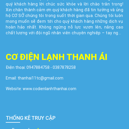
quý khách hàng lời chúc sức khỏe và lời chào trân trọng!
Xin chân thành cảm ơn quý khách hàng đã tin tưởng và ủng
hộ CƠ SỞ chúng tôi trong suốt thời gian qua. Chúng tôi luôn
mong muốn sẽ đem tới cho quý khách hàng những dịch vụ
hoàn hảo nhất. Không ngừng nỗ lực vươn lên, nâng cao
chất lượng với đội ngũ nhân viên chuyên nghiệp – tay nghề
cao – giàu kinh nghiệm. Với kinh nghiệm nhiều năm trong
nghề, CƠ ĐIỆN LẠNH THANH ÁI và đội ngủ nhân viên được sự
ưu ái của quý khách nay đã có một bước tiến vô cùng quan
CƠ ĐIỆN LẠNH THANH ÁI
trọng và ý nghĩa. Không những chuyên về điện lạnh DÂN
DỤNG mà giờ đây CƠ ĐIỆN LẠNH THANH ÁI mà quý khách
luôn sẵn lòng tin tưởng đã đa dạng hơn, mở rộng sang lĩnh
Điện thoại: 0947884758 - 0387878258
vực điện lạnh CÔNG NGHIỆP.
Email: thanhai11tc@gmail.com
Website: www.codienlanhthanhai.com
THỐNG KÊ TRUY CẬP