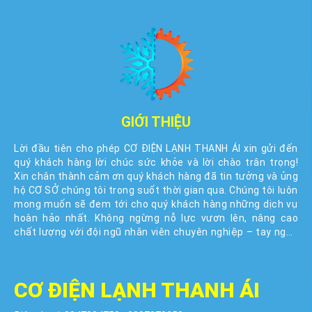
GIỚI THIỆU
Lời đầu tiên cho phép CƠ ĐIỆN LẠNH THANH ÁI xin gửi đến
quý khách hàng lời chúc sức khỏe và lời chào trân trọng!
Xin chân thành cảm ơn quý khách hàng đã tin tưởng và ủng
hộ CƠ SỞ chúng tôi trong suốt thời gian qua. Chúng tôi luôn
mong muốn sẽ đem tới cho quý khách hàng những dịch vụ
hoàn hảo nhất. Không ngừng nỗ lực vươn lên, nâng cao
chất lượng với đội ngũ nhân viên chuyên nghiệp – tay nghề
cao – giàu kinh nghiệm. Với kinh nghiệm nhiều năm trong
nghề, CƠ ĐIỆN LẠNH THANH ÁI và đội ngủ nhân viên được sự
ưu ái của quý khách nay đã có một bước tiến vô cùng quan
CƠ ĐIỆN LẠNH THANH ÁI
trọng và ý nghĩa. Không những chuyên về điện lạnh DÂN
DỤNG mà giờ đây CƠ ĐIỆN LẠNH THANH ÁI mà quý khách